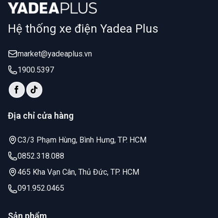
Hệ thống xe điện Yadea Plus
market@yadeaplus.vn
1900.5397
Địa chỉ cửa hàng
C3/3 Phạm Hùng, Bình Hưng, TP. HCM
0852.318.088
465 Kha Vạn Cân, Thủ Đức, TP. HCM
091.952.0465
Sản phẩm