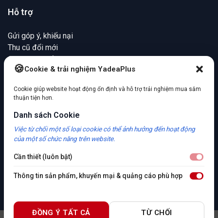
Hỗ trợ
Gửi góp ý, khiếu nại
Thu cũ đổi mới
Chính sách bảo hành
Cookie & trải nghiệm YadeaPlus
Mua hàng trả chậm
Cookie giúp website hoạt động ổn định và hỗ trợ trải nghiệm mua sắm
Cộng đồng Yadea Plus
thuận tiện hơn.
Danh sách Cookie
Tin tức & hoạt động
Việc từ chối một số loại cookie có thể ảnh hưởng đến hoạt động
Khách thật chia sẻ thật
của một số chức năng trên website.
Hỏi đáp xe điện
Cẩm nang xe điện
Cần thiết (luôn bật)
Cần 
Thông tin sản phẩm, khuyến mại & quảng cáo phù hợp
Thô
ĐỒNG Ý TẤT CẢ
TỪ CHỐI