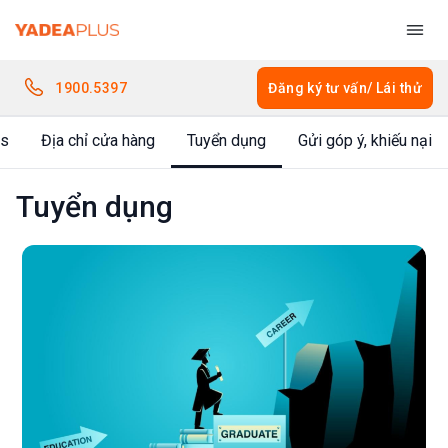
Bỏ
qua
nội
dung
1900.5397
Đăng ký tư vấn/ Lái thử
us
Địa chỉ cửa hàng
Tuyển dụng
Gửi góp ý, khiếu nại
Tuyển dụng