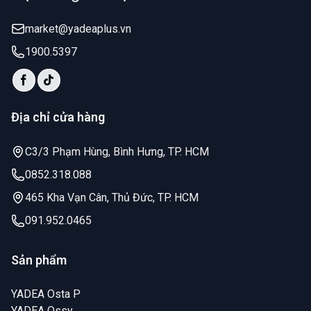
market@yadeaplus.vn
1900.5397
Địa chỉ cửa hàng
C3/3 Phạm Hùng, Bình Hưng, TP. HCM
0852.318.088
465 Kha Vạn Cân, Thủ Đức, TP. HCM
091.952.0465
Sản phẩm
YADEA Osta P
YADEA Ossy