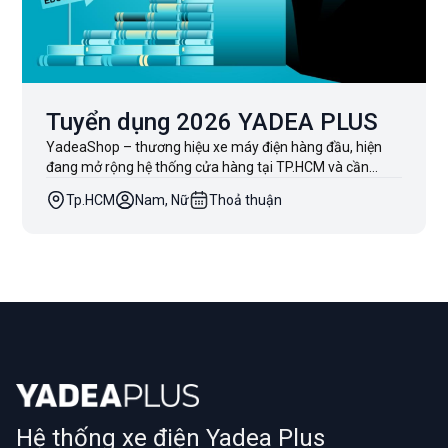
Tuyển dụng 2026 YADEA PLUS
YadeaShop – thương hiệu xe máy điện hàng đầu, hiện
đang mở rộng hệ thống cửa hàng tại TP.HCM và cần
tuyển 20 Nhân viên Bán hàng chính thức. Nếu bạn yêu
Tp.HCM
Nam, Nữ
Thoả thuận
thích công việc tư vấn, đam mê công nghệ xanh và mong
muốn thu nhập ổn định, hãy gia nhập ngay đội ngũ
YadeaShop!
Hệ thống xe điện Yadea Plus