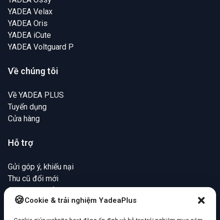
YADEA Velax
YADEA Oris
YADEA iCute
YADEA Voltguard P
Về chúng tôi
Về YADEA PLUS
Tuyển dụng
Cửa hàng
Hỗ trợ
Gửi góp ý, khiếu nại
Thu cũ đổi mới
Chính sách bảo hành
Cookie & trải nghiệm YadeaPlus
Mua hàng trả chậm