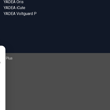
YADEA Oris
YADEA iCute
YADEA Voltguard P
dea Plus
n
Cần thiết (luôn bật)
Thông tin sản phẩm, khuyến mại & quảng cáo phù hợp