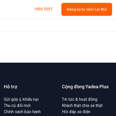
1900.5397
Đăng ký tư vấn/ Lái thử
Hỗ trợ
Cộng đồng Yadea Plus
Gửi góp ý, khiếu nại
Tin tức & hoạt động
Thu cũ đổi mới
Khách thật chia sẻ thật
Chính sách bảo hành
Hỏi đáp xe điện