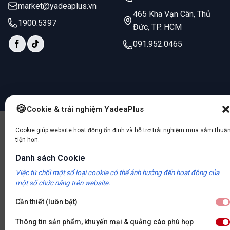
market@yadeaplus.vn
465 Kha Vạn Cân, Thủ
1900.5397
Đức, TP. HCM
091.952.0465
Cookie & trải nghiệm YadeaPlus
Copyright 2026 © 2025 – Bản quyền thuộc về Hệ thống xe điện Ya
Cookie giúp website hoạt động ổn định và hỗ trợ trải nghiệm mua sắm thuậ
tiện hơn.
Danh sách Cookie
Việc từ chối một số loại cookie có thể ảnh hưởng đến hoạt động của
một số chức năng trên website.
Cần thiết (luôn bật)
Thông tin sản phẩm, khuyến mại & quảng cáo phù hợp