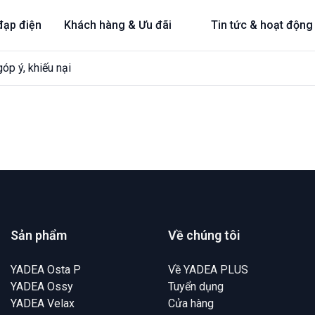
đạp điện
Khách hàng & Ưu đãi
Tin tức & hoạt động
góp ý, khiếu nại
Sản phẩm
Về chúng tôi
YADEA Osta P
Về YADEA PLUS
YADEA Ossy
Tuyển dụng
YADEA Velax
Cửa hàng