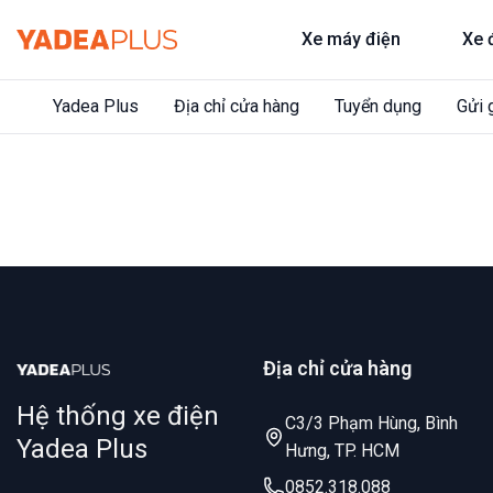
Bỏ
Xe máy điện
Xe 
qua
nội
dung
Yadea Plus
Địa chỉ cửa hàng
Tuyển dụng
Gửi 
Địa chỉ cửa hàng
Hệ thống xe điện
C3/3 Phạm Hùng, Bình
Yadea Plus
Hưng, TP. HCM
0852.318.088