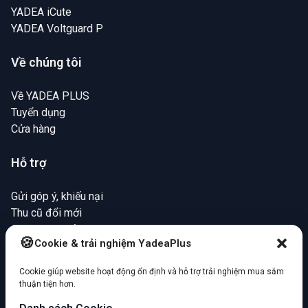
YADEA iCute
YADEA Voltguard P
Về chúng tôi
Về YADEA PLUS
Tuyển dụng
Cửa hàng
Hỗ trợ
Gửi góp ý, khiếu nại
Thu cũ đổi mới
Chính sách bảo hành
Cookie & trải nghiệm YadeaPlus
Mua hàng trả chậm
Cookie giúp website hoạt động ổn định và hỗ trợ trải nghiệm mua sắm
Cộng đồng Yadea Plus
thuận tiện hơn.