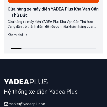
Cửa hàng xe máy điện YADEA Plus Kha Vạn Cân
– Thủ Đức
Cửa hàng xe máy điện YADEA Plus Kha Vạn Cân Thủ Đức
đang dần trở thành điểm đến được nhiều khách hàng quan
tâm khi có nhu cầu tìm hiểu và mua xe máy điện YADEA chính
Khám phá
hãng. Với vị trí thuận tiện tại Thủ Đức,
Hệ thống xe điện Yadea Plus
market@yadeaplus.vn