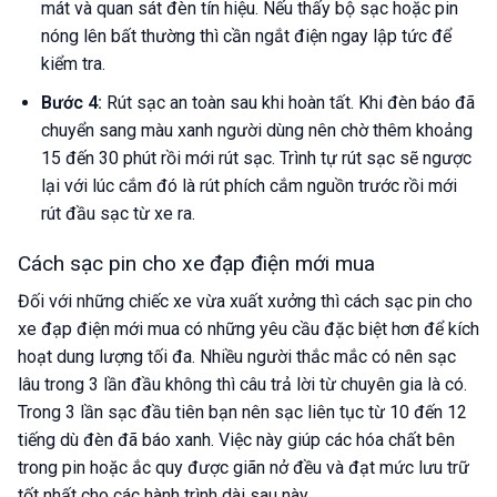
mát và quan sát đèn tín hiệu. Nếu thấy bộ sạc hoặc pin
nóng lên bất thường thì cần ngắt điện ngay lập tức để
kiểm tra.
Bước 4:
Rút sạc an toàn sau khi hoàn tất. Khi đèn báo đã
chuyển sang màu xanh người dùng nên chờ thêm khoảng
15 đến 30 phút rồi mới rút sạc. Trình tự rút sạc sẽ ngược
lại với lúc cắm đó là rút phích cắm nguồn trước rồi mới
rút đầu sạc từ xe ra.
Cách sạc pin cho xe đạp điện mới mua
Đối với những chiếc xe vừa xuất xưởng thì cách sạc pin cho
xe đạp điện mới mua có những yêu cầu đặc biệt hơn để kích
hoạt dung lượng tối đa. Nhiều người thắc mắc có nên sạc
lâu trong 3 lần đầu không thì câu trả lời từ chuyên gia là có.
Trong 3 lần sạc đầu tiên bạn nên sạc liên tục từ 10 đến 12
tiếng dù đèn đã báo xanh. Việc này giúp các hóa chất bên
trong pin hoặc ắc quy được giãn nở đều và đạt mức lưu trữ
tốt nhất cho các hành trình dài sau này.