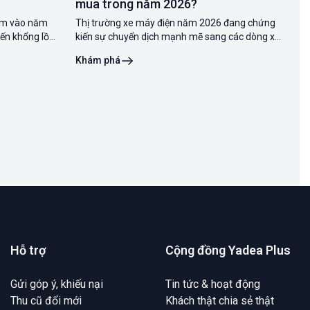
mua trong năm 2026?
đi
2
Nam vào năm
Thị trường xe máy điện năm 2026 đang chứng
YA
ến khổng lồ
kiến sự chuyển dịch mạnh mẽ sang các dòng xe
xe
 Việc lựa
sử dụng pin Lithium bền bỉ và công nghệ thông
ph
Khám phá
Kh
ại ở kiểu
minh. Trong bối cảnh đó, việc thực hiện đánh
điề
giá YADEA Omee P trở nên cực kỳ
nh
Hỗ trợ
Cộng đồng Yadea Plus
Gửi góp ý, khiếu nại
Tin tức & hoạt động
Thu cũ đổi mới
Khách thật chia sẻ thật