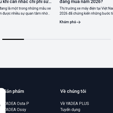
u khi cân nhắc chi phí sử
đáng mua năm 2026?
ang là một trong những mẫu xe
Thị trường xe máy điện tại Việt 
n được nhiều sự quan tâm nhờ
2026 đã chứng kiến những bước ti
di chuyển ấn tượng và hàng loạt
về công nghệ và hạ tầng trạm sạc.
Khám phá
n đại. Tuy nhiên, với mức giá gần
chọn một mẫu xe không chỉ dừng l
, không ít người băn khoăn liệu
dáng mà còn nằm ở khả năng
Sản phẩm
Về chúng tôi
YADEA Osta P
Về YADEA PLUS
n
YADEA Ossy
Tuyển dụng