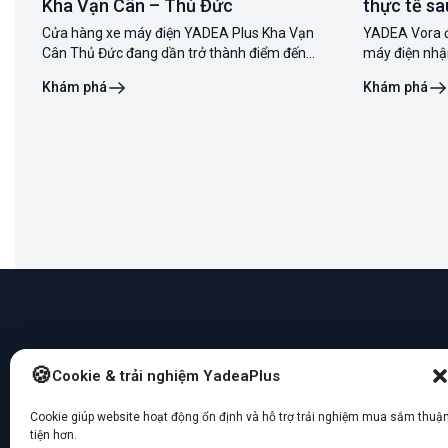
Kha Vạn Cân – Thủ Đức
thực tế sa
dụng
Cửa hàng xe máy điện YADEA Plus Kha Vạn
YADEA Vora đ
Cân Thủ Đức đang dần trở thành điểm đến
máy điện nhậ
được nhiều khách hàng quan tâm khi có nhu
quãng đường 
Khám phá
Khám phá
cầu tìm hiểu và mua xe máy điện YADEA chính
công nghệ hiệ
hãng. Với vị trí thuận tiện tại Thủ Đức,
43 triệu đồng
Địa chỉ cửa hàng
Cookie & trải nghiệm YadeaPlus
Hệ thống xe điện
C3/3 Phạm Hùng, Bình
Cookie giúp website hoạt động ổn định và hỗ trợ trải nghiệm mua sắm thuậ
Yadea Plus
Hưng, TP. HCM
tiện hơn.