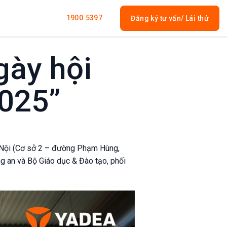
1900.5397
Đăng ký tư vấn/ Lái thử
gày hội
2025”
à Nội (Cơ sở 2 – đường Phạm Hùng,
ng an và Bộ Giáo dục & Đào tạo, phối