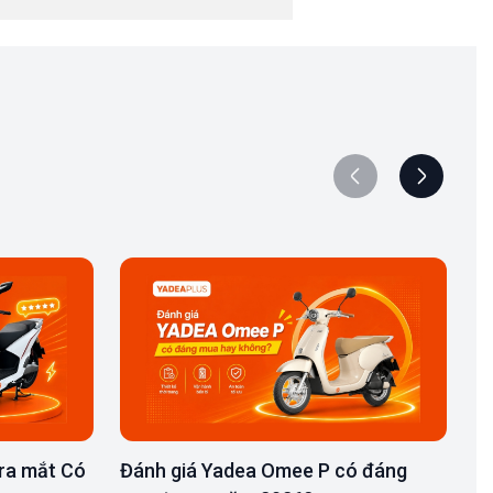
ra mắt Có
Đánh giá Yadea Omee P có đáng
Đ